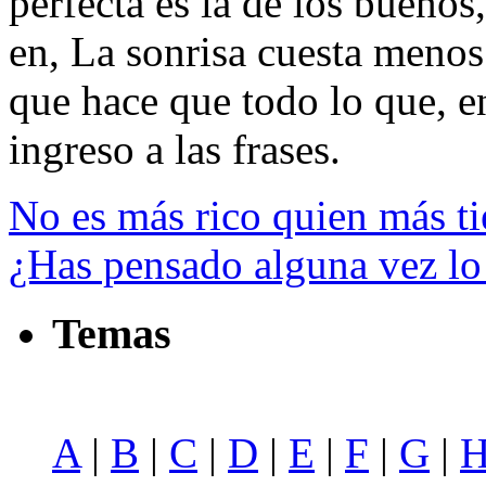
perfecta es la de los buenos,
en, La sonrisa cuesta menos
que hace que todo lo que, ent
ingreso a las frases.
No es más rico quien más ti
¿Has pensado alguna vez lo 
Temas
A
|
B
|
C
|
D
|
E
|
F
|
G
|