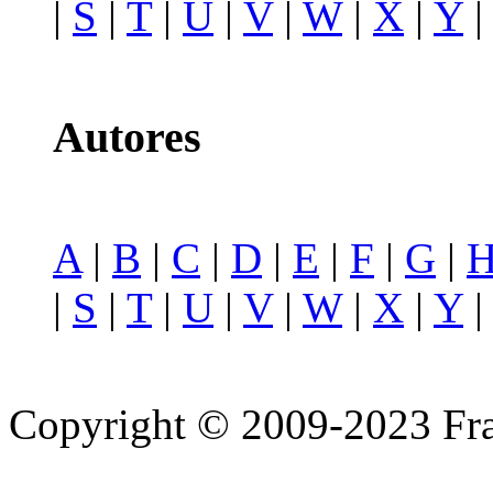
|
S
|
T
|
U
|
V
|
W
|
X
|
Y
Autores
A
|
B
|
C
|
D
|
E
|
F
|
G
|
|
S
|
T
|
U
|
V
|
W
|
X
|
Y
Copyright © 2009-2023 Fra