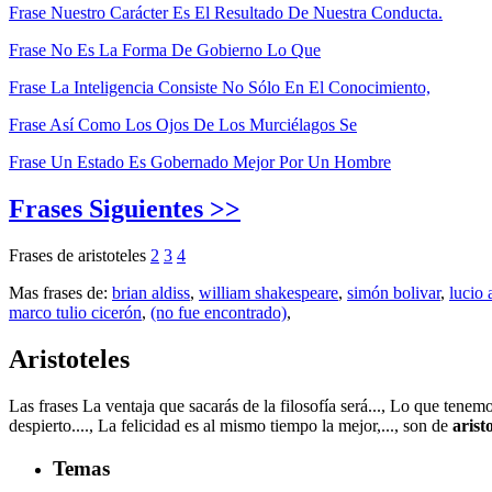
Frase Nuestro Carácter Es El Resultado De Nuestra Conducta.
Frase No Es La Forma De Gobierno Lo Que
Frase La Inteligencia Consiste No Sólo En El Conocimiento,
Frase Así Como Los Ojos De Los Murciélagos Se
Frase Un Estado Es Gobernado Mejor Por Un Hombre
Frases Siguientes >>
Frases de aristoteles
2
3
4
Mas frases de:
brian aldiss
,
william shakespeare
,
simón bolivar
,
lucio
marco tulio cicerón
,
(no fue encontrado)
,
Aristoteles
Las frases La ventaja que sacarás de la filosofía será..., Lo que tene
despierto...., La felicidad es al mismo tiempo la mejor,..., son de
arist
Temas