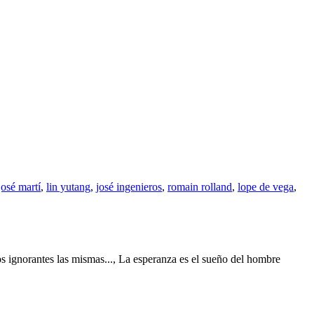
josé martí
,
lin yutang
,
josé ingenieros
,
romain rolland
,
lope de vega
,
os ignorantes las mismas..., La esperanza es el sueño del hombre