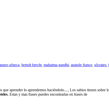
 anneo séneca
,
bertolt brecht
,
mahatma gandhi
,
anatole france
,
sócrates
,
mos que aprender lo aprendemos haciéndolo...., Los sabios tienen sobre l
oteles
. Estas y mas frases puedes encontrarlas en frases de