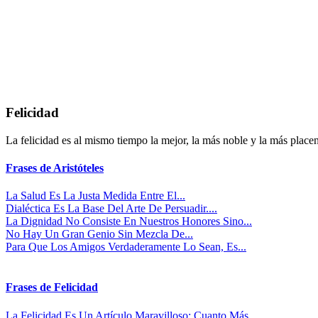
Felicidad
La felicidad es al mismo tiempo la mejor, la más noble y la más placen
Frases de Aristóteles
La Salud Es La Justa Medida Entre El...
Dialéctica Es La Base Del Arte De Persuadir....
La Dignidad No Consiste En Nuestros Honores Sino...
No Hay Un Gran Genio Sin Mezcla De...
Para Que Los Amigos Verdaderamente Lo Sean, Es...
Frases de Felicidad
La Felicidad Es Un Artículo Maravilloso: Cuanto Más...