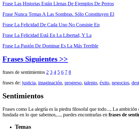
Frase Las Historias Están Llenas De Ejemplos De Perros
Frase Nunca Temas A Las Sombras. Sólo Constituyen El
Frase La Felicidad De Cada Uno No Consiste En
Frase La Felicidad Está En La Libertad, Y La
Frase La Pasión De Dominar Es La Más Terrible
Frases Siguientes >>
frases de sentimientos
2
3
4
5
6
7
8
frases de:
justicia
,
imaginación
,
progreso
,
talento
,
éxito
,
negocios
,
des
Sentimientos
Frases como La alegría es la piedra filosofal que todo..., La ambición
fundada en lo que sabemos,..., puedes encontrarlas en
frases de sent
Temas