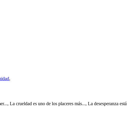
idad
,
er..., La crueldad es uno de los placeres más..., La desesperanza está