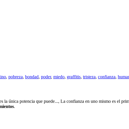
tino
,
pobreza
,
bondad
,
poder
,
miedo
,
graffitis
,
tristeza
,
confianza
,
human
 es la única potencia que puede..., La confianza en uno mismo es el prim
imientos
.