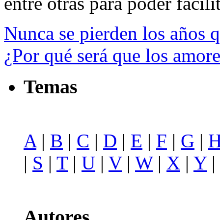
entre otras para poder facilit
Nunca se pierden los años q
¿Por qué será que los amor
Temas
A
|
B
|
C
|
D
|
E
|
F
|
G
|
|
S
|
T
|
U
|
V
|
W
|
X
|
Y
Autores