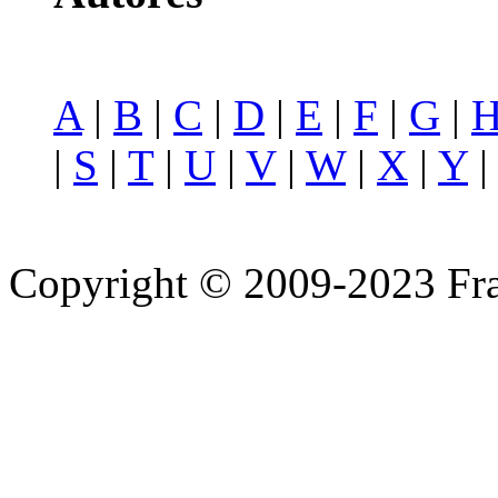
A
|
B
|
C
|
D
|
E
|
F
|
G
|
|
S
|
T
|
U
|
V
|
W
|
X
|
Y
Copyright © 2009-2023 Fra