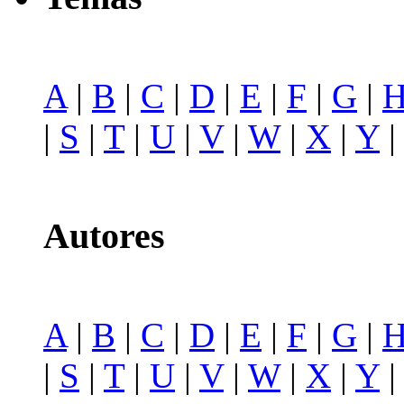
A
|
B
|
C
|
D
|
E
|
F
|
G
|
|
S
|
T
|
U
|
V
|
W
|
X
|
Y
Autores
A
|
B
|
C
|
D
|
E
|
F
|
G
|
|
S
|
T
|
U
|
V
|
W
|
X
|
Y