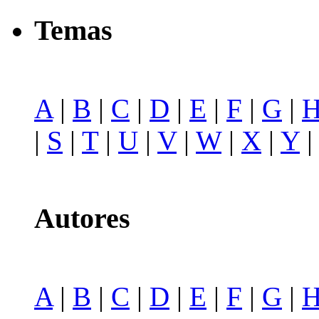
Temas
A
|
B
|
C
|
D
|
E
|
F
|
G
|
|
S
|
T
|
U
|
V
|
W
|
X
|
Y
Autores
A
|
B
|
C
|
D
|
E
|
F
|
G
|