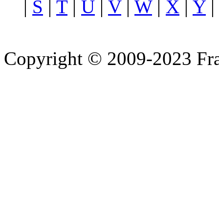
|
S
|
T
|
U
|
V
|
W
|
X
|
Y
Copyright © 2009-2023 Fra