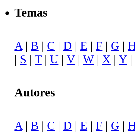
Temas
A
|
B
|
C
|
D
|
E
|
F
|
G
|
|
S
|
T
|
U
|
V
|
W
|
X
|
Y
Autores
A
|
B
|
C
|
D
|
E
|
F
|
G
|