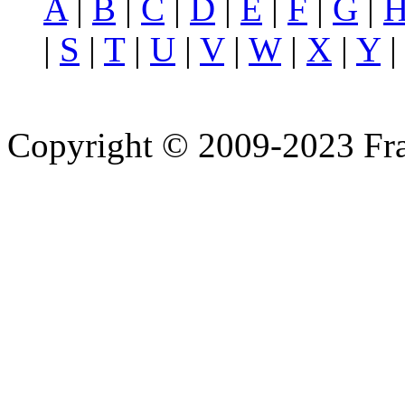
A
|
B
|
C
|
D
|
E
|
F
|
G
|
|
S
|
T
|
U
|
V
|
W
|
X
|
Y
Copyright © 2009-2023 Fra