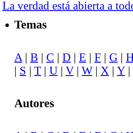
La verdad está abierta a to
Temas
A
|
B
|
C
|
D
|
E
|
F
|
G
|
|
S
|
T
|
U
|
V
|
W
|
X
|
Y
Autores