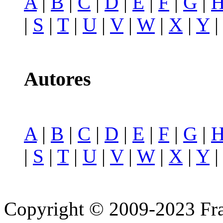
A
|
B
|
C
|
D
|
E
|
F
|
G
|
|
S
|
T
|
U
|
V
|
W
|
X
|
Y
Autores
A
|
B
|
C
|
D
|
E
|
F
|
G
|
|
S
|
T
|
U
|
V
|
W
|
X
|
Y
Copyright © 2009-2023 Fra