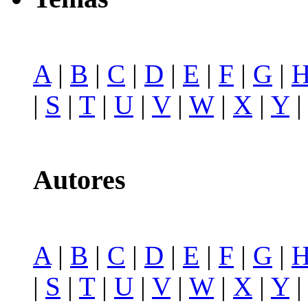
A
|
B
|
C
|
D
|
E
|
F
|
G
|
|
S
|
T
|
U
|
V
|
W
|
X
|
Y
Autores
A
|
B
|
C
|
D
|
E
|
F
|
G
|
|
S
|
T
|
U
|
V
|
W
|
X
|
Y