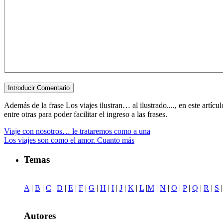
Además de la frase Los viajes ilustran… al ilustrado...., en este artíc
entre otras para poder facilitar el ingreso a las frases.
Viaje con nosotros… le trataremos como a una
Los viajes son como el amor. Cuanto más
Temas
A
|
B
|
C
|
D
|
E
|
F
|
G
|
H
|
I
|
J
|
K
|
L
|
M
|
N
|
O
|
P
|
Q
|
R
|
S
Autores