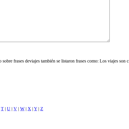
ulo sobre frases deviajes también se listaron frases como: Los viajes son
|
T
|
U
|
V
|
W
|
X
|
Y
|
Z