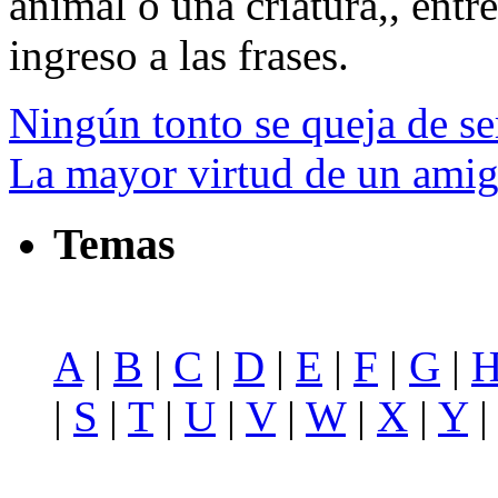
animal o una criatura,, entre
ingreso a las frases.
Ningún tonto se queja de ser
La mayor virtud de un amig
Temas
A
|
B
|
C
|
D
|
E
|
F
|
G
|
|
S
|
T
|
U
|
V
|
W
|
X
|
Y