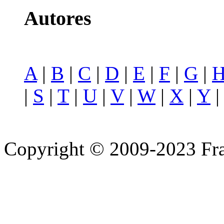
Autores
A
|
B
|
C
|
D
|
E
|
F
|
G
|
|
S
|
T
|
U
|
V
|
W
|
X
|
Y
Copyright © 2009-2023 Fra