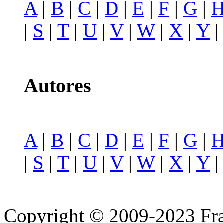
A
|
B
|
C
|
D
|
E
|
F
|
G
|
|
S
|
T
|
U
|
V
|
W
|
X
|
Y
Autores
A
|
B
|
C
|
D
|
E
|
F
|
G
|
|
S
|
T
|
U
|
V
|
W
|
X
|
Y
Copyright © 2009-2023 Fra