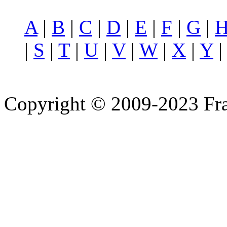
A
|
B
|
C
|
D
|
E
|
F
|
G
|
|
S
|
T
|
U
|
V
|
W
|
X
|
Y
Copyright © 2009-2023 Fra