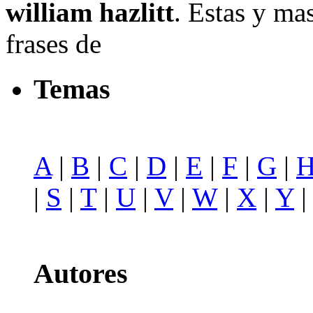
william hazlitt
. Estas y ma
frases de
Temas
A
|
B
|
C
|
D
|
E
|
F
|
G
|
|
S
|
T
|
U
|
V
|
W
|
X
|
Y
Autores