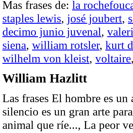
Mas frases de:
la rochefouc
staples lewis
,
josé joubert
,
decimo junio juvenal
,
valer
siena
,
william rotsler
,
kurt 
wilhelm von kleist
,
voltaire
William Hazlitt
Las frases El hombre es un a
silencio es un gran arte para
animal que ríe..., La peor vej