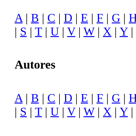
A
|
B
|
C
|
D
|
E
|
F
|
G
|
|
S
|
T
|
U
|
V
|
W
|
X
|
Y
Autores
A
|
B
|
C
|
D
|
E
|
F
|
G
|
|
S
|
T
|
U
|
V
|
W
|
X
|
Y