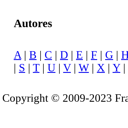
Autores
A
|
B
|
C
|
D
|
E
|
F
|
G
|
|
S
|
T
|
U
|
V
|
W
|
X
|
Y
Copyright © 2009-2023 Fra