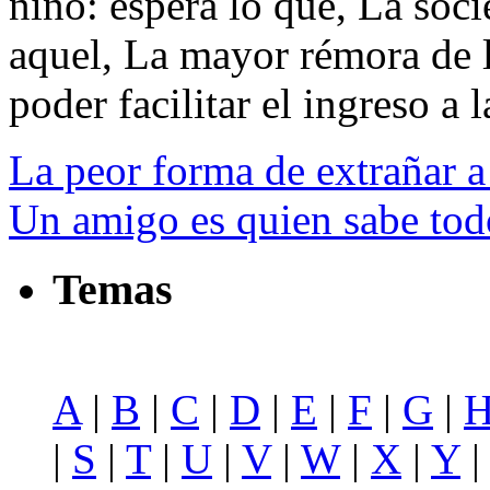
niño: espera lo que, La soc
aquel, La mayor rémora de la
poder facilitar el ingreso a l
La peor forma de extrañar a
Un amigo es quien sabe todo
Temas
A
|
B
|
C
|
D
|
E
|
F
|
G
|
|
S
|
T
|
U
|
V
|
W
|
X
|
Y