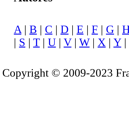
A
|
B
|
C
|
D
|
E
|
F
|
G
|
|
S
|
T
|
U
|
V
|
W
|
X
|
Y
Copyright © 2009-2023 Fra