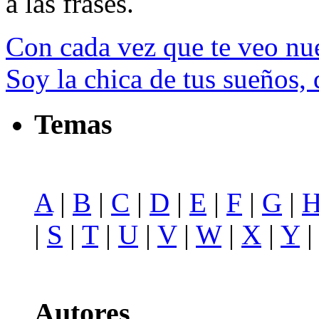
a las frases.
Con cada vez que te veo nu
Soy la chica de tus sueños,
Temas
A
|
B
|
C
|
D
|
E
|
F
|
G
|
|
S
|
T
|
U
|
V
|
W
|
X
|
Y
Autores