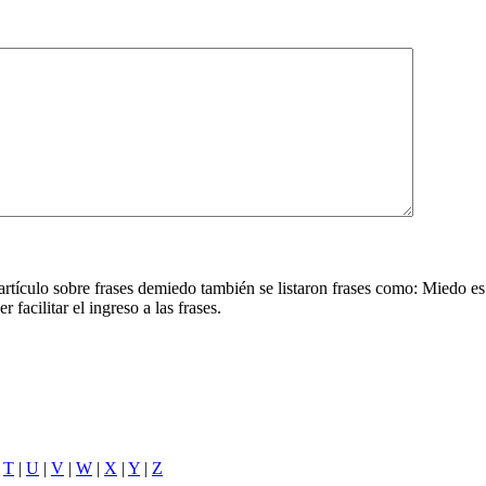
artículo sobre frases demiedo también se listaron frases como: Miedo es
facilitar el ingreso a las frases.
|
T
|
U
|
V
|
W
|
X
|
Y
|
Z