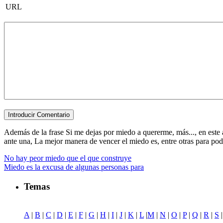
URL
Además de la frase Si me dejas por miedo a quererme, más..., en este 
ante una, La mejor manera de vencer el miedo es, entre otras para poder 
No hay peor miedo que el que construye
Miedo es la excusa de algunas personas para
Temas
A
|
B
|
C
|
D
|
E
|
F
|
G
|
H
|
I
|
J
|
K
|
L
|
M
|
N
|
O
|
P
|
Q
|
R
|
S