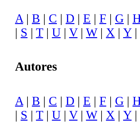
A
|
B
|
C
|
D
|
E
|
F
|
G
|
|
S
|
T
|
U
|
V
|
W
|
X
|
Y
Autores
A
|
B
|
C
|
D
|
E
|
F
|
G
|
|
S
|
T
|
U
|
V
|
W
|
X
|
Y