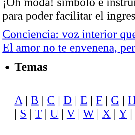
¡Oh moda! símbolo e instrum
para poder facilitar el ingres
Conciencia: voz interior qu
El amor no te envenena, per
Temas
A
|
B
|
C
|
D
|
E
|
F
|
G
|
|
S
|
T
|
U
|
V
|
W
|
X
|
Y