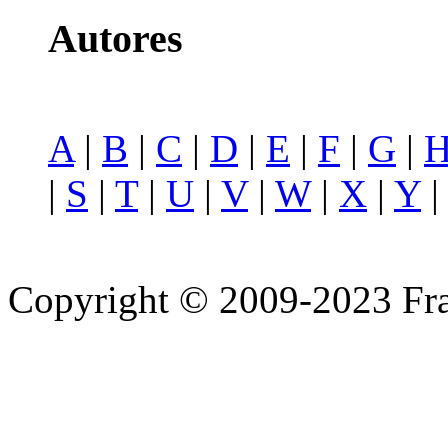
Autores
A
|
B
|
C
|
D
|
E
|
F
|
G
|
|
S
|
T
|
U
|
V
|
W
|
X
|
Y
Copyright © 2009-2023 Fra