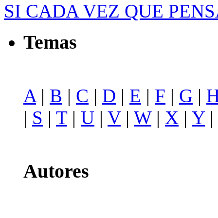
SI CADA VEZ QUE PENSA
Temas
A
|
B
|
C
|
D
|
E
|
F
|
G
|
|
S
|
T
|
U
|
V
|
W
|
X
|
Y
Autores