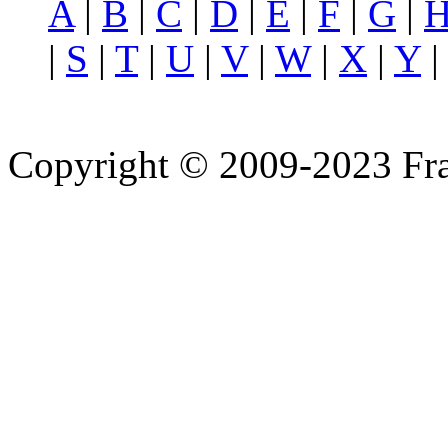
A
|
B
|
C
|
D
|
E
|
F
|
G
|
|
S
|
T
|
U
|
V
|
W
|
X
|
Y
Copyright © 2009-2023 Fra