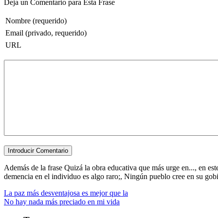
Deja un Comentario para Esta Frase
Nombre (requerido)
Email (privado, requerido)
URL
Además de la frase Quizá la obra educativa que más urge en..., en es
demencia en el individuo es algo raro;, Ningún pueblo cree en su gobiern
La paz más desventajosa es mejor que la
No hay nada más preciado en mi vida