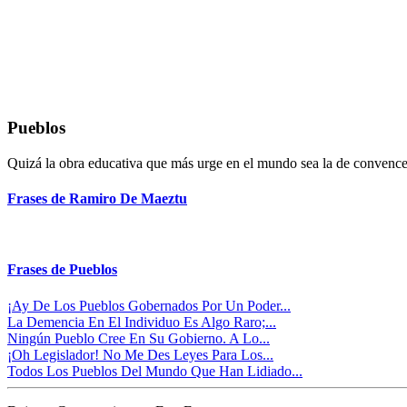
Pueblos
Quizá la obra educativa que más urge en el mundo sea la de convenc
Frases de Ramiro De Maeztu
Frases de Pueblos
¡Ay De Los Pueblos Gobernados Por Un Poder...
La Demencia En El Individuo Es Algo Raro;...
Ningún Pueblo Cree En Su Gobierno. A Lo...
¡Oh Legislador! No Me Des Leyes Para Los...
Todos Los Pueblos Del Mundo Que Han Lidiado...