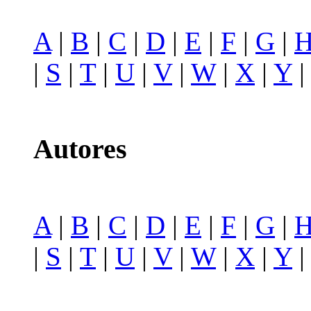
A
|
B
|
C
|
D
|
E
|
F
|
G
|
|
S
|
T
|
U
|
V
|
W
|
X
|
Y
Autores
A
|
B
|
C
|
D
|
E
|
F
|
G
|
|
S
|
T
|
U
|
V
|
W
|
X
|
Y