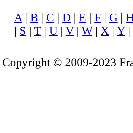
A
|
B
|
C
|
D
|
E
|
F
|
G
|
|
S
|
T
|
U
|
V
|
W
|
X
|
Y
Copyright © 2009-2023 Fra