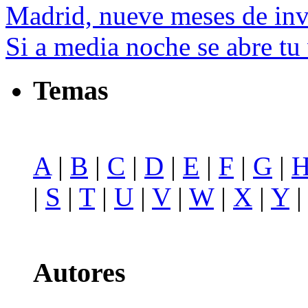
Madrid, nueve meses de invi
Si a media noche se abre tu
Temas
A
|
B
|
C
|
D
|
E
|
F
|
G
|
|
S
|
T
|
U
|
V
|
W
|
X
|
Y
Autores