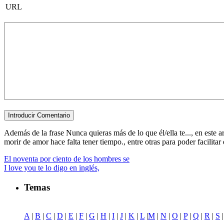
URL
Además de la frase Nunca quieras más de lo que él/ella te..., en este a
morir de amor hace falta tener tiempo., entre otras para poder facilitar e
El noventa por ciento de los hombres se
I love you te lo digo en inglés,
Temas
A
|
B
|
C
|
D
|
E
|
F
|
G
|
H
|
I
|
J
|
K
|
L
|
M
|
N
|
O
|
P
|
Q
|
R
|
S