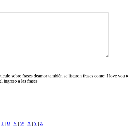
rtículo sobre frases deamor también se listaron frases como: I love you 
l ingreso a las frases.
|
T
|
U
|
V
|
W
|
X
|
Y
|
Z