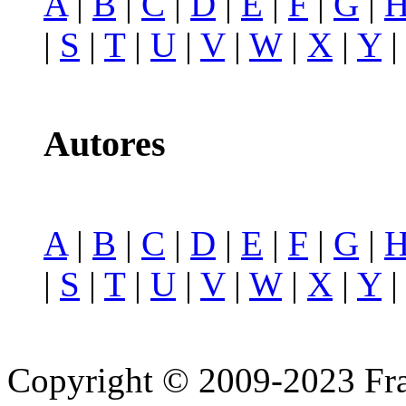
A
|
B
|
C
|
D
|
E
|
F
|
G
|
|
S
|
T
|
U
|
V
|
W
|
X
|
Y
Autores
A
|
B
|
C
|
D
|
E
|
F
|
G
|
|
S
|
T
|
U
|
V
|
W
|
X
|
Y
Copyright © 2009-2023 Fra