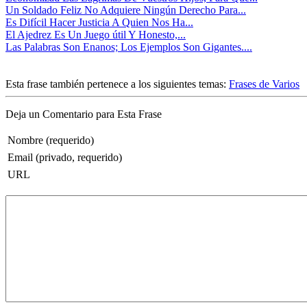
Un Soldado Feliz No Adquiere Ningún Derecho Para...
Es Difícil Hacer Justicia A Quien Nos Ha...
El Ajedrez Es Un Juego útil Y Honesto,...
Las Palabras Son Enanos; Los Ejemplos Son Gigantes....
Esta frase también pertenece a los siguientes temas:
Frases de Varios
Deja un Comentario para Esta Frase
Nombre (requerido)
Email (privado, requerido)
URL