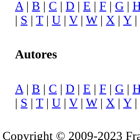
A
|
B
|
C
|
D
|
E
|
F
|
G
|
|
S
|
T
|
U
|
V
|
W
|
X
|
Y
Autores
A
|
B
|
C
|
D
|
E
|
F
|
G
|
|
S
|
T
|
U
|
V
|
W
|
X
|
Y
Copyright © 2009-2023 Fra