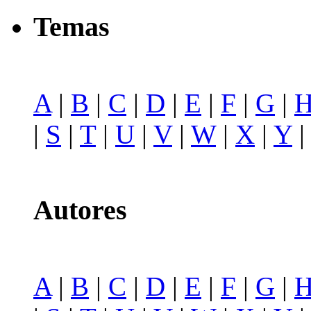
Temas
A
|
B
|
C
|
D
|
E
|
F
|
G
|
|
S
|
T
|
U
|
V
|
W
|
X
|
Y
Autores
A
|
B
|
C
|
D
|
E
|
F
|
G
|