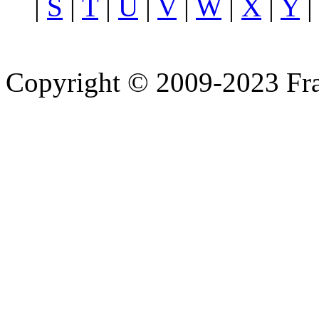
|
S
|
T
|
U
|
V
|
W
|
X
|
Y
Copyright © 2009-2023 Fra