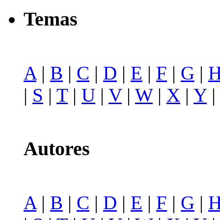
Temas
A
|
B
|
C
|
D
|
E
|
F
|
G
|
|
S
|
T
|
U
|
V
|
W
|
X
|
Y
Autores
A
|
B
|
C
|
D
|
E
|
F
|
G
|