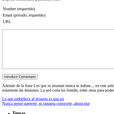
Nombre (requerido)
Email (privado, requerido)
URL
Además de la frase Los que se arrastan nunca se traban..., en este art
solamente las ilusiones, La sed corta los brindis, entre otras para poder f
Lo que embellece al desierto es que en
Nunca pensé quererte, ni siquiera conocerte, ahora que
Temas