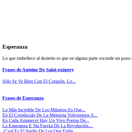
Esperanza
Lo que embellece al desierto es que en alguna parte esconde un pozo 
Frases de Antoine De Saint-exúpery
Sólo Se Ve Bien Con El Corazón. Lo...
Frases de Esperanza
Lo Más Increible De Los Milagros Es Que...
En El Crepúsculo De La Memoria Volveremos A...
En Cada Amanecer Hay Un Vivo Poema De...
La Esperanza E Sla Fuerza De La Revolución....
¿Cual Es El Sueño De Los Que Están...