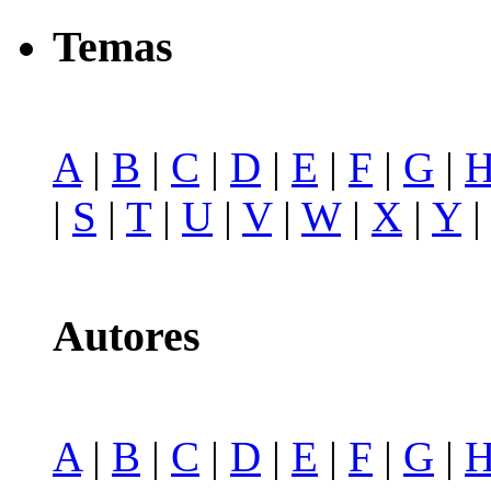
Temas
A
|
B
|
C
|
D
|
E
|
F
|
G
|
|
S
|
T
|
U
|
V
|
W
|
X
|
Y
Autores
A
|
B
|
C
|
D
|
E
|
F
|
G
|