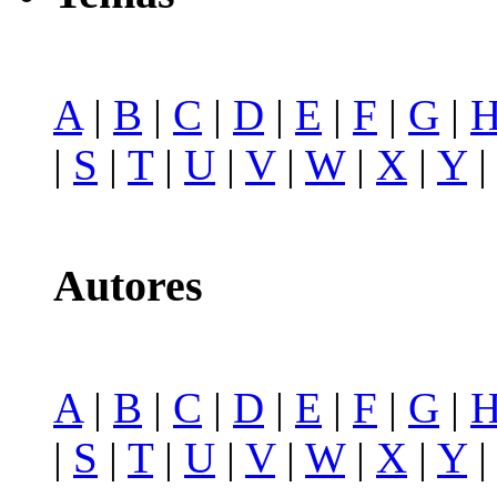
A
|
B
|
C
|
D
|
E
|
F
|
G
|
|
S
|
T
|
U
|
V
|
W
|
X
|
Y
Autores
A
|
B
|
C
|
D
|
E
|
F
|
G
|
|
S
|
T
|
U
|
V
|
W
|
X
|
Y