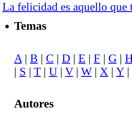
La felicidad es aquello que t
Temas
A
|
B
|
C
|
D
|
E
|
F
|
G
|
|
S
|
T
|
U
|
V
|
W
|
X
|
Y
Autores