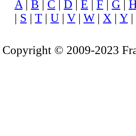
A
|
B
|
C
|
D
|
E
|
F
|
G
|
|
S
|
T
|
U
|
V
|
W
|
X
|
Y
Copyright © 2009-2023 Fra