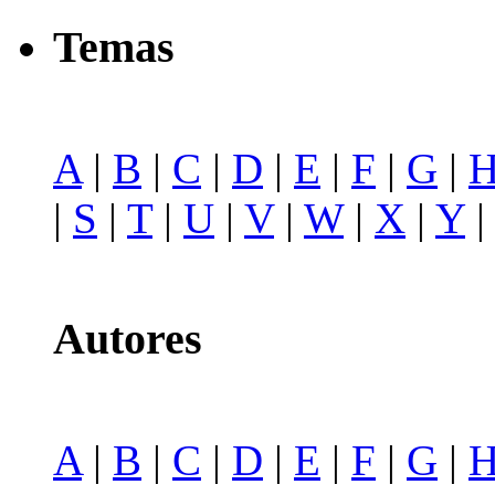
Temas
A
|
B
|
C
|
D
|
E
|
F
|
G
|
|
S
|
T
|
U
|
V
|
W
|
X
|
Y
Autores
A
|
B
|
C
|
D
|
E
|
F
|
G
|