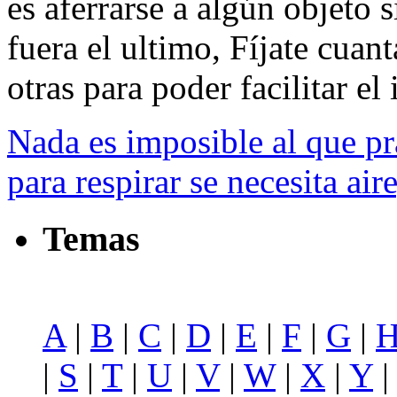
es aferrarse a algún objeto 
fuera el ultimo, Fíjate cuant
otras para poder facilitar el 
Nada es imposible al que pr
para respirar se necesita air
Temas
A
|
B
|
C
|
D
|
E
|
F
|
G
|
|
S
|
T
|
U
|
V
|
W
|
X
|
Y