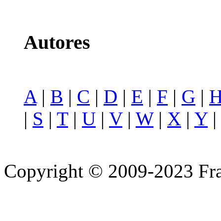
Autores
A
|
B
|
C
|
D
|
E
|
F
|
G
|
|
S
|
T
|
U
|
V
|
W
|
X
|
Y
Copyright © 2009-2023 Fra