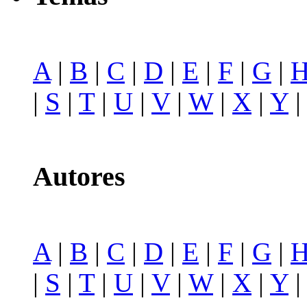
A
|
B
|
C
|
D
|
E
|
F
|
G
|
|
S
|
T
|
U
|
V
|
W
|
X
|
Y
Autores
A
|
B
|
C
|
D
|
E
|
F
|
G
|
|
S
|
T
|
U
|
V
|
W
|
X
|
Y