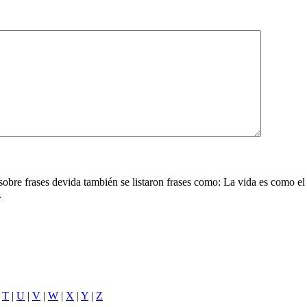
o sobre frases devida también se listaron frases como: La vida es como el 
.
|
T
|
U
|
V
|
W
|
X
|
Y
|
Z