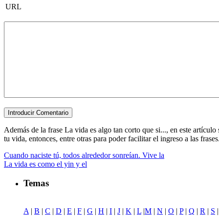
URL
Además de la frase La vida es algo tan corto que si..., en este artícul
tu vida, entonces, entre otras para poder facilitar el ingreso a las frases
Cuando naciste tú, todos alrededor sonreían. Vive la
La vida es como el yin y el
Temas
A
|
B
|
C
|
D
|
E
|
F
|
G
|
H
|
I
|
J
|
K
|
L
|
M
|
N
|
O
|
P
|
Q
|
R
|
S