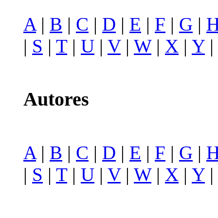
A
|
B
|
C
|
D
|
E
|
F
|
G
|
|
S
|
T
|
U
|
V
|
W
|
X
|
Y
Autores
A
|
B
|
C
|
D
|
E
|
F
|
G
|
|
S
|
T
|
U
|
V
|
W
|
X
|
Y