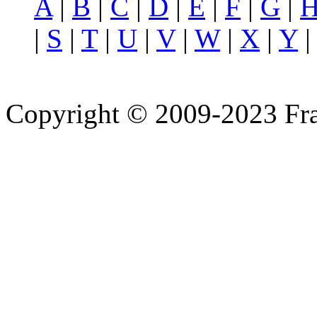
A
|
B
|
C
|
D
|
E
|
F
|
G
|
|
S
|
T
|
U
|
V
|
W
|
X
|
Y
Copyright © 2009-2023 Fra