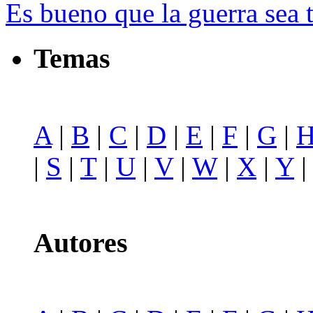
Es bueno que la guerra sea t
Temas
A
|
B
|
C
|
D
|
E
|
F
|
G
|
|
S
|
T
|
U
|
V
|
W
|
X
|
Y
Autores