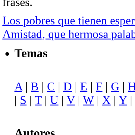
frases.
Los pobres que tienen esper
Amistad, que hermosa palabra
Temas
A
|
B
|
C
|
D
|
E
|
F
|
G
|
|
S
|
T
|
U
|
V
|
W
|
X
|
Y
Autores