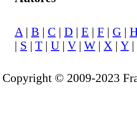
A
|
B
|
C
|
D
|
E
|
F
|
G
|
|
S
|
T
|
U
|
V
|
W
|
X
|
Y
Copyright © 2009-2023 Fra