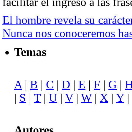
facilitar el ingreso a las fras
El hombre revela su carácter
Nunca nos conoceremos hast
Temas
A
|
B
|
C
|
D
|
E
|
F
|
G
|
|
S
|
T
|
U
|
V
|
W
|
X
|
Y
Autores