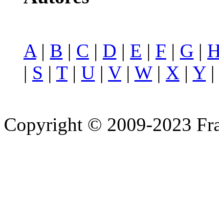
A
|
B
|
C
|
D
|
E
|
F
|
G
|
|
S
|
T
|
U
|
V
|
W
|
X
|
Y
Copyright © 2009-2023 Fra