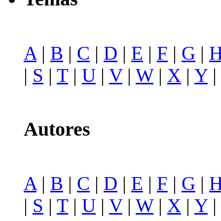
A
|
B
|
C
|
D
|
E
|
F
|
G
|
|
S
|
T
|
U
|
V
|
W
|
X
|
Y
Autores
A
|
B
|
C
|
D
|
E
|
F
|
G
|
|
S
|
T
|
U
|
V
|
W
|
X
|
Y