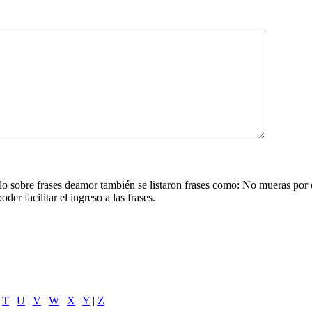
ulo sobre frases deamor también se listaron frases como: No mueras por 
der facilitar el ingreso a las frases.
|
T
|
U
|
V
|
W
|
X
|
Y
|
Z