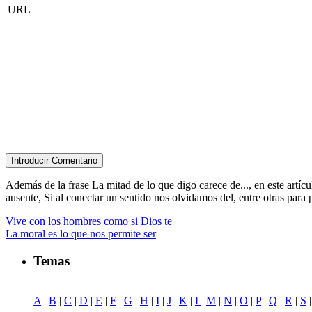
URL
Además de la frase La mitad de lo que digo carece de..., en este artíc
ausente, Si al conectar un sentido nos olvidamos del, entre otras para po
Vive con los hombres como si Dios te
La moral es lo que nos permite ser
Temas
A
|
B
|
C
|
D
|
E
|
F
|
G
|
H
|
I
|
J
|
K
|
L
|
M
|
N
|
O
|
P
|
Q
|
R
|
S