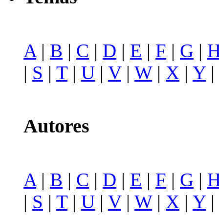
A
|
B
|
C
|
D
|
E
|
F
|
G
|
|
S
|
T
|
U
|
V
|
W
|
X
|
Y
Autores
A
|
B
|
C
|
D
|
E
|
F
|
G
|
|
S
|
T
|
U
|
V
|
W
|
X
|
Y