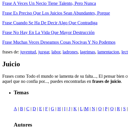
Frase A Veces Un Necio Tiene Talento, Pero Nunca
Frase Es Preciso Que Los Juicios Sean Abundantes, Porque
Frase Cuando Se Ha De Decir Algo Que Contradiga
Frase No Hay En La Vida Que Mayor Destrucción
Frase Muchas Veces Deseamos Cosas Nocivas Y No Podemos
frases de:
juventud
,
juzgar
,
labor
,
ladrones
,
lagrimas
,
lamentacion
,
lec
Juicio
Frases como Todo el mundo se lamenta de su falta..., El pensar bien con
aquel que no confia por..., puedes encontrarlas en
frases de juicio
.
Temas
A
|
B
|
C
|
D
|
E
|
F
|
G
|
H
|
I
|
J
|
K
|
L
|
M
|
N
|
O
|
P
|
Q
|
R
|
S
Autores