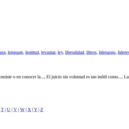
tura
,
lenguaje
,
lentitud
,
levantar
,
ley
,
liberalidad
,
libros
,
liderazgo
,
lidere
siste o en conocer la..., El juicio sin voluntad es tan inútil como..., 
|
T
|
U
|
V
|
W
|
X
|
Y
|
Z