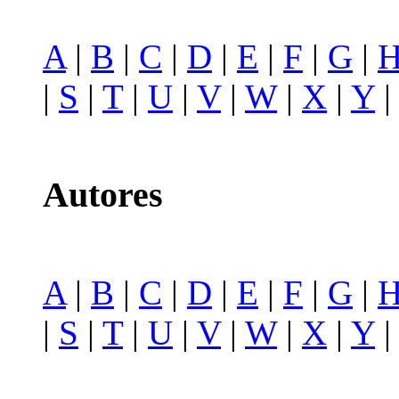
A
|
B
|
C
|
D
|
E
|
F
|
G
|
|
S
|
T
|
U
|
V
|
W
|
X
|
Y
Autores
A
|
B
|
C
|
D
|
E
|
F
|
G
|
|
S
|
T
|
U
|
V
|
W
|
X
|
Y