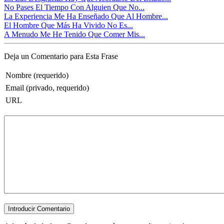
No Pases El Tiempo Con Alguien Que No...
La Experiencia Me Ha Enseñado Que Al Hombre...
El Hombre Que Más Ha Vivido No Es...
A Menudo Me He Tenido Que Comer Mis...
Deja un Comentario para Esta Frase
Nombre (requerido)
Email (privado, requerido)
URL